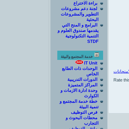
براءة الاختراع
لجنة دعم مشروعات
التطوير والمشروعات
البحثية
البرامج و المنح التي
يقدمها صندوق العلوم و
التنمية التكنولوجية
STDF
خدمة المجتمع والبيئة
IT Unit
الوحدات ذات الطابع
امتحانات
الخاص
الدورات التدريبية
Rate thi
المراكز المتميزة
وحدة ادارة الازمات و
الكوارث
خطة خدمة المجتمع و
تنمية البيئة
فرص التوظيف
محطات البحوث و
التجارب
ملتقى التوظيف