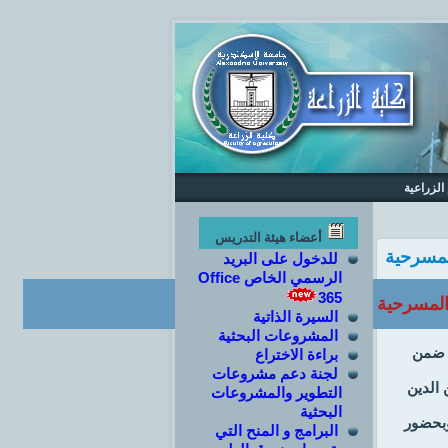
الزراعية
أعضاء هيئة التدريس
لمسرحية
للدخول على البريد
الرسمي الخاص Office
365
المسرحية
السيرة الذاتية
المشروعات البحثية
لمسرح ضمن
براءة الاختراع
لجنة دعم مشروعات
 الدين
التطوير والمشروعات
البحثية
وبحضور
البرامج و المنح التي