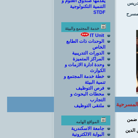
يقدمها صندوق العلوم و
تدريس
التنمية التكنولوجية
STDF
بمسرح
خدمة المجتمع والبيئة
IT Unit
الوحدات ذات الطابع
الخاص
الدورات التدريبية
المراكز المتميزة
وحدة ادارة الازمات و
الكوارث
خطة خدمة المجتمع و
تنمية البيئة
فرص التوظيف
محطات البحوث و
التجارب
المسرحية
ملتقى التوظيف
لمسرح ضمن
المواقع الهامه
جامعة الاسكندرية
 الدين
البوابة الالكترونية