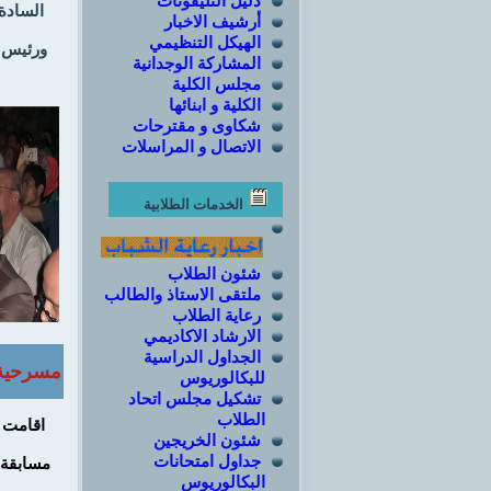
دليل التليفونات
السادة
أرشيف الاخبار
الهيكل التنظيمي
ورئيس ق
المشاركة الوجدانية
مجلس الكلية
الكلية و ابنائها
شكاوى و مقترحات
الاتصال و المراسلات
الخدمات الطلابية
شئون الطلاب
ملتقى الاستاذ والطالب
رعاية الطلاب
الارشاد الاكاديمي
الجداول الدراسية
مسرحية 
للبكالوريوس
تشكيل مجلس اتحاد
الطلاب
شئون الخريجين
جداول امتحانات
مسابقة 
البكالوريوس