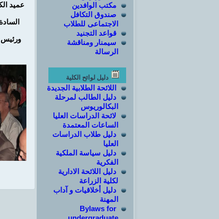
مكتب الوافدين
عميد الك
صندوق التكافل
السادة
الاجتماعى للطلاب
قواعد التجنيد
ورئيس ق
سيمنار ومناقشة
الرسالة
دليل لوائح الكلية
اللائحة الطلابية الجديدة
دليل الطالب لمرحلة
البكالوريوس
لائحة الدراسات العليا
الساعات المعتمدة
دليل طلاب الدراسات
العليا
دليل سياسة الملكية
الفكرية
دليل اللائحة الادارية
لكلية الزراعة
دليل أخلاقيات و آداب
المهنة
Bylaws for
undergraduate