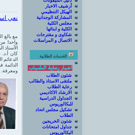
دليل التليفونات
أرشيف الاخبار
الهيكل التنظيمي
نعي اسر
المشاركة الوجدانية
مجلس الكلية
الكلية و ابنائها
شكاوى و مقترحات
مع بالغ ا
الاتصال و المراسلات
واحدا من 
كان أ.د.
الخدمات الطلابية
الدعائم ا
الدائمة 
ومعرفة. .
شئون الطلاب
ملتقى الاستاذ والطالب
رعاية الطلاب
الارشاد الاكاديمي
الجداول الدراسية
للبكالوريوس
تشكيل مجلس اتحاد
الطلاب
شئون الخريجين
جداول امتحانات
البكالوريوس