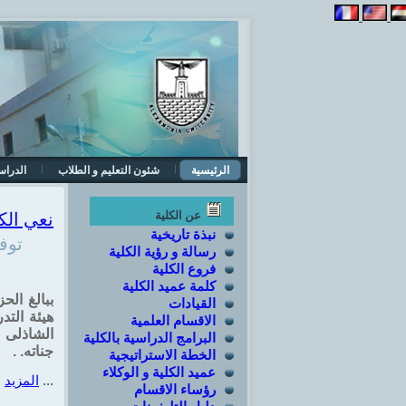
الرئيسية
شئون التعليم و الطلاب
الدراس
نعي الكل
عن الكلية
نبذة تاريخية
توف
رسالة و رؤية الكلية
فروع الكلية
كلمة عميد الكلية
ببالغ الح
القيادات
هيئة التد
الاقسام العلمية
الشاذلى -
البرامج الدراسية بالكلية
جناته. .
الخطة الاستراتيجية
عميد الكلية و الوكلاء
المزيد
...
رؤساء الاقسام