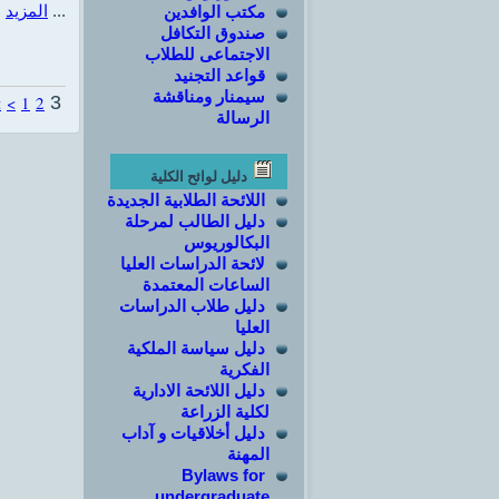
المزيد
...
مكتب الوافدين
صندوق التكافل
الاجتماعى للطلاب
قواعد التجنيد
سيمنار ومناقشة
<
<
1
2
3
الرسالة
دليل لوائح الكلية
اللائحة الطلابية الجديدة
دليل الطالب لمرحلة
البكالوريوس
لائحة الدراسات العليا
الساعات المعتمدة
دليل طلاب الدراسات
العليا
دليل سياسة الملكية
الفكرية
دليل اللائحة الادارية
لكلية الزراعة
دليل أخلاقيات و آداب
المهنة
Bylaws for
undergraduate