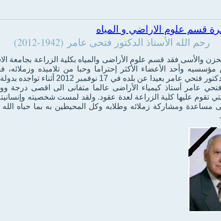
ة قسم علوم الاراضي و المياه
رحم الله الأستاذ الدكتور فتحى عامر (1942-2012)
لحزن والأسى فقد قسم علوم الأراضى والمياه بكلية الزراعة بجامعة الا
مؤسسيه وأحد الأعضاء الأكثر إحتراما وحبا من تلاميذه وزملائه، ف
الأستاذ الدكتور فتحي عامر بعيدا عن بلده في 17 نوفمبر 2012 
 فتحي عامر أستاذ كيمياء الأراضى عالما متفانى الى اقصى درجة وو
لتي تقوم عليها كلية الزراعة لعدة عقود. ولقد لمست شخصيته وإنسانيته
فى مساعدة ومشاركة زملائه وطلابه وكل المحيطين به بما حباه الله