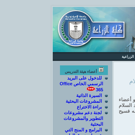
الزراعية
أعضاء هيئة التدريس
للدخول على البريد
ام
الرسمي الخاص Office
365
السيرة الذاتية
و أعضاء
المشروعات البحثية
د السلام
براءة الاختراع
له فسيح
لجنة دعم مشروعات
التطوير والمشروعات
البحثية
البرامج و المنح التي