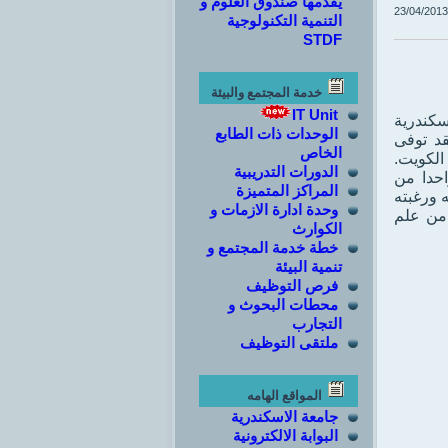
يقدمها صندوق العلوم و
23/04/2013
التنمية التكنولوجية
STDF
خدمة المجتمع والبيئة
IT Unit
سكندرية
الوحدات ذات الطابع
قد توفى
الخاص
أثناء تواجده بدولة الكويت.
الدورات التدريبية
احدا من
المراكز المتميزة
 ورغبته
وحدة ادارة الازمات و
 من علم
الكوارث
خطة خدمة المجتمع و
تنمية البيئة
فرص التوظيف
محطات البحوث و
التجارب
ملتقى التوظيف
المواقع الهامه
جامعة الاسكندرية
البوابة الالكترونية