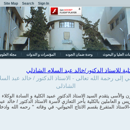
Site Map
Search
Sign In
ات العليا و البحوث
وحدة ضمان الجوده
المؤتمرات و الندوات
مجلة العلوم 
ية للاستاذ الدكتور/خالد عبد السلام الشاذلي
ي إلى رحمة الله تعالى - الاستاذ الدكتور / خالد عبد السل
الشاذلى
زن والأسى يتقدم السيد الاستاذ الدكتور عميد الكلية و السادة الوكلاء 
ريس و العاملين بالكلية بأحر التعازي لأسرة الاستاذ الدكتور / خالد عب
الاستاذ المتفرغ بقسم الانتاج الحيواني- في وفاته " رحمه الله وادخ